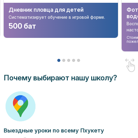
Дневник пловца для детей
Фот
вод
Систематизирует обучение в игровой форме.
Восп
500 бат
наст
Стоим
поже
Почему выбирают нашу школу?
Выездные уроки по всему Пхукету