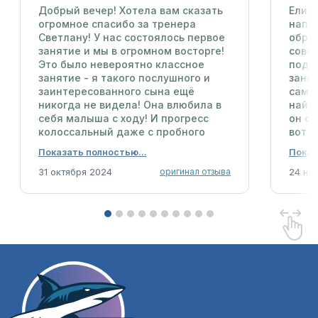
Добрый вечер! Хотела вам сказать
Елиза
огромное спасибо за тренера
напи
Светлану! У нас состоялось первое
обра
занятие и мы в огромном восторге!
совсе
Это было невероятно классное
подня
занятие - я такого послушного и
занят
заинтересованного сына ещё
сам.
никогда не видела! Она влюбила в
найт
себя малыша с ходу! И прогресс
он со
колоссальный даже с пробного
вот к
занятия - и воду лицом потрогал и
вмес
ногами начал работать и
благ
горизонтально начал плавать (а то
31 октября 2024
проц
24 но
оригинал отзыва
в жилете только вертикально
школ
плавал как поплавок) В общем, мы в
восторге! Шикарная у вас тренер!
Просто звезда!